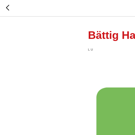
Bättig H
LU