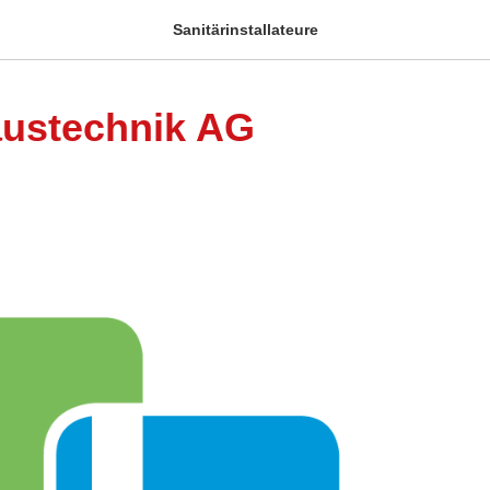
Sanitärinstallateure
austechnik AG